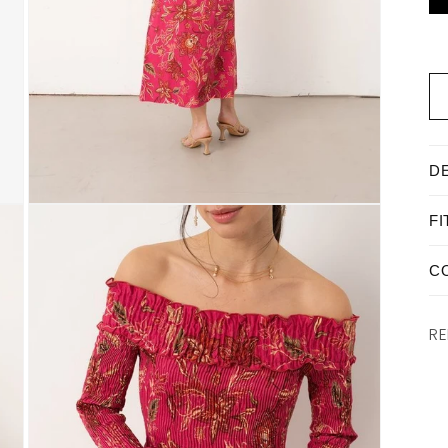
NEW IN - SS26
D
ABRIR
FI
ELEMENTO
MULTIMEDIA
2
C
EN
UNA
VENTANA
MODAL
RE
MA