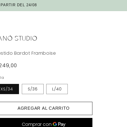
PARTIR DEL 24/08
ANÓ STUDIO
stido Bardot Framboise
recio
249,00
abitual
lla
XS/34
S/36
L/40
AGREGAR AL CARRITO