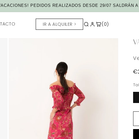
ACACIONES! PEDIDOS REALIZADOS DESDE 29/07 SALDRÁN A 
TACTO
IR A ALQUILER >
(0)
V
Ve
P
€
h
Ta