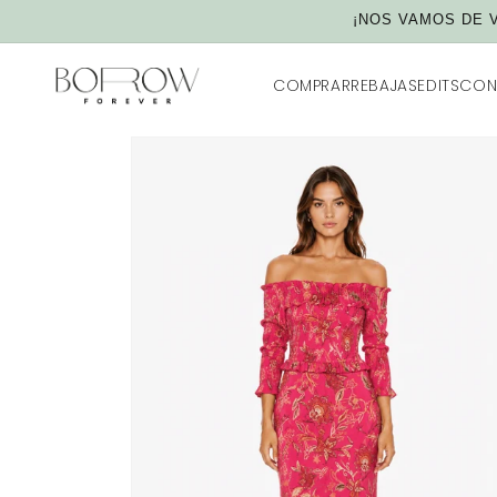
Ir
¡NOS VAMOS DE V
directamente
al contenido
COMPRAR
REBAJAS
EDITS
CON
IR
DIRECTAMENTE
A LA
INFORMACIÓN
DEL
PRODUCTO
Ver todo
Vestidos
Sets y Monos
Accesorios
Lenceria y ropa interior