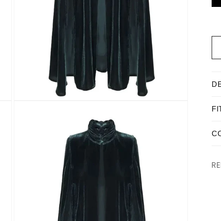
NEW IN - SS26
D
ABRIR
FI
ELEMENTO
MULTIMEDIA
2
C
EN
UNA
VENTANA
MODAL
RE
MA