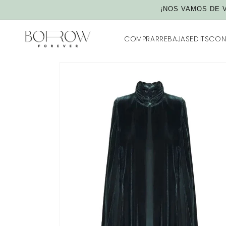
Ir
¡NOS VAMOS DE V
directamente
al contenido
COMPRAR
REBAJAS
EDITS
CON
IR
DIRECTAMENTE
A LA
INFORMACIÓN
DEL
PRODUCTO
Ver todo
Vestidos
Sets y Monos
Accesorios
Lenceria y ropa interior